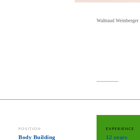
Waltraud Weinberger 
Of course it’s h
hard. If it wer
it. Hard is wha
LIAM
POSITION
EXPERIENCE
Body Building
12 years