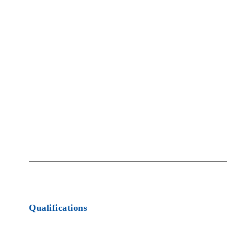
national level hockey
Qualifications