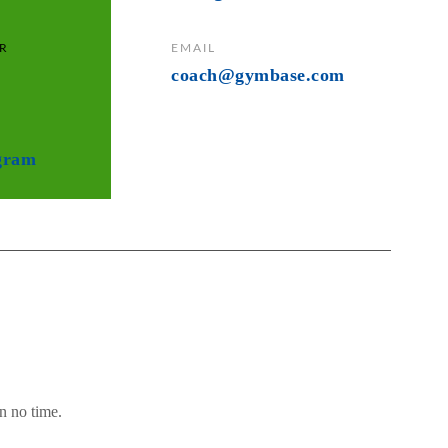
R
EMAIL
coach@gymbase.com
gram
in no time.