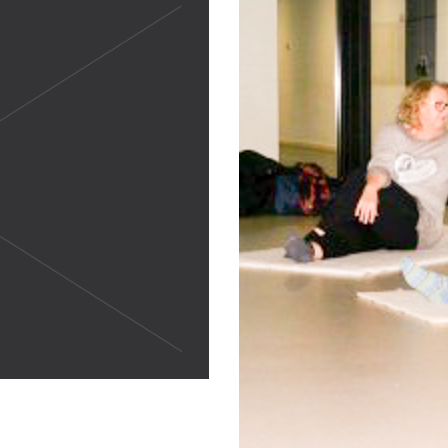
 in
ying