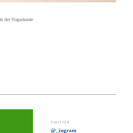
in der Yogastunde
ard. It’s supposed to be
e easy, everybody would do
t makes it great
 HARPAUL
TWITTER
@_ingram