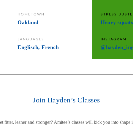
HOMETOWN
STRESS BUSTE
Oakland
Heavy squats
LANGUAGES
INSTAGRAM
Englisch, French
@hayden_in
Join Hayden’s Classes
t fitter, leaner and stronger? Amitee’s classes will kick you into shape 