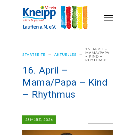
16. APRIL –
MAMA/PAPA
STARTSEITE
AKTUELLES
– KIND –
RHYTHMUS
16. April –
Mama/Papa – Kind
– Rhythmus
23
MäRZ, 2026
0 COMMENTS